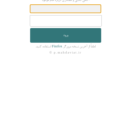
آگاهی دانایی و همکاری درباره امام موعود
لطفاً از آخرین نسخه مرورگر
استفاده کنید.
Firefox
© p.mahdaviat.ir